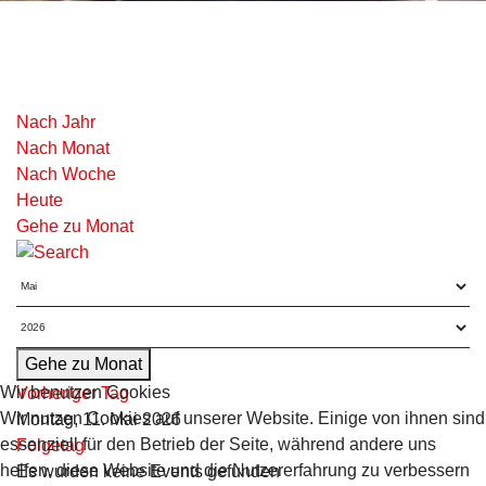
Nach Jahr
Nach Monat
Nach Woche
Heute
Gehe zu Monat
Gehe zu Monat
Wir benutzen Cookies
Vorheriger Tag
Wir nutzen Cookies auf unserer Website. Einige von ihnen sind
Montag, 11. Mai 2026
essenziell für den Betrieb der Seite, während andere uns
Folgetag
helfen, diese Website und die Nutzererfahrung zu verbessern
Es wurden keine Events gefunden