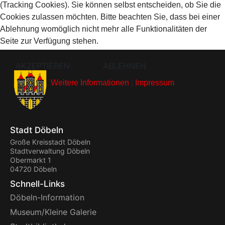
(Tracking Cookies). Sie können selbst entscheiden, ob Sie die
Cookies zulassen möchten. Bitte beachten Sie, dass bei einer
Ablehnung womöglich nicht mehr alle Funktionalitäten der
Seite zur Verfügung stehen.
AKZEPTIEREN
ABLEHNEN
Weitere Informationen
|
Impressum
Stadt Döbeln
Große Kreisstadt Döbeln
Stadtverwaltung Döbeln
Obermarkt 1
04720 Döbeln
Schnell-Links
Döbeln-Information
Museum/Kleine Galerie