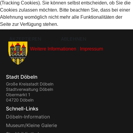
(Tracking Cookies). Sie können selbst entscheiden, ob Sie die
Cookies zulassen möchten. Bitte beachten Sie, dass bei einer
Ablehnung womöglich nicht mehr alle Funktionalitäten der
Seite zur Verfügung stehen.
AKZEPTIEREN
ABLEHNEN
Weitere Informationen
|
Impressum
Stadt Döbeln
Große Kreisstadt Döbeln
Stadtverwaltung Döbeln
Obermarkt 1
04720 Döbeln
Schnell-Links
Döbeln-Information
Museum/Kleine Galerie