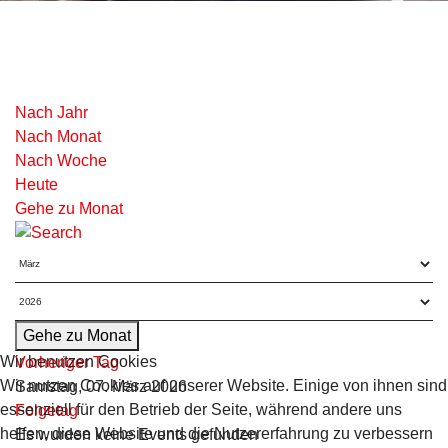
Nach Jahr
Nach Monat
Nach Woche
Heute
Gehe zu Monat
Gehe zu Monat
Wir benutzen Cookies
Vorheriger Tag
Wir nutzen Cookies auf unserer Website. Einige von ihnen sind
Samstag, 07. März 2026
essenziell für den Betrieb der Seite, während andere uns
Folgetag
helfen, diese Website und die Nutzererfahrung zu verbessern
Es wurden keine Events gefunden