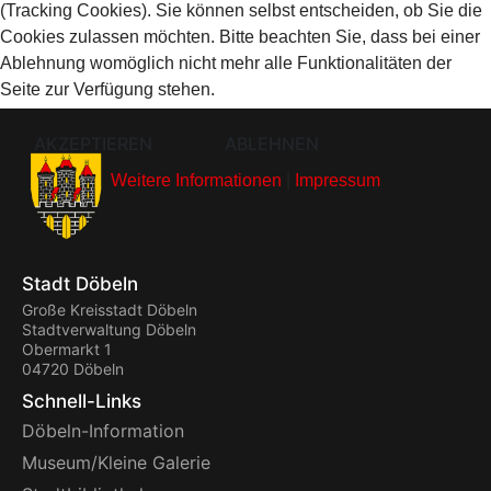
(Tracking Cookies). Sie können selbst entscheiden, ob Sie die
Cookies zulassen möchten. Bitte beachten Sie, dass bei einer
Ablehnung womöglich nicht mehr alle Funktionalitäten der
Seite zur Verfügung stehen.
AKZEPTIEREN
ABLEHNEN
Weitere Informationen
|
Impressum
Stadt Döbeln
Große Kreisstadt Döbeln
Stadtverwaltung Döbeln
Obermarkt 1
04720 Döbeln
Schnell-Links
Döbeln-Information
Museum/Kleine Galerie