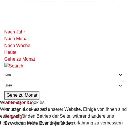
Nach Jahr
Nach Monat
Nach Woche
Heute
Gehe zu Monat
Gehe zu Monat
Wir benutzen Cookies
Vorheriger Tag
Wir nutzen Cookies auf unserer Website. Einige von ihnen sind
Montag, 30. März 2026
essenziell für den Betrieb der Seite, während andere uns
Folgetag
helfen, diese Website und die Nutzererfahrung zu verbessern
Es wurden keine Events gefunden