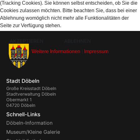
(Tracking Cookies). Sie können selbst entscheiden, ob Sie die
Cookies zulassen möchten. Bitte beachten Sie, dass bei einer
Ablehnung womöglich nicht mehr alle Funktionalitäten der
Seite zur Verfügung stehen.
AKZEPTIEREN
ABLEHNEN
Weitere Informationen
|
Impressum
Stadt Döbeln
Große Kreisstadt Döbeln
Stadtverwaltung Döbeln
Obermarkt 1
04720 Döbeln
Schnell-Links
Döbeln-Information
Museum/Kleine Galerie