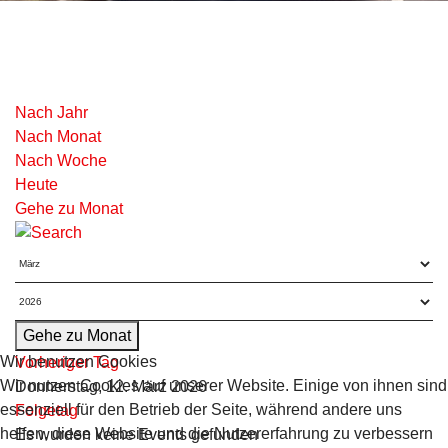
Nach Jahr
Nach Monat
Nach Woche
Heute
Gehe zu Monat
Gehe zu Monat
Wir benutzen Cookies
Vorheriger Tag
Wir nutzen Cookies auf unserer Website. Einige von ihnen sind
Donnerstag, 12. März 2026
essenziell für den Betrieb der Seite, während andere uns
Folgetag
helfen, diese Website und die Nutzererfahrung zu verbessern
Es wurden keine Events gefunden