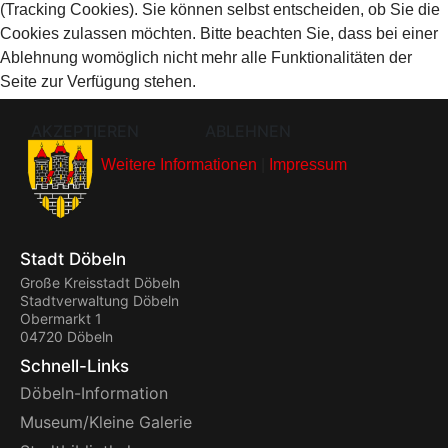
(Tracking Cookies). Sie können selbst entscheiden, ob Sie die
Cookies zulassen möchten. Bitte beachten Sie, dass bei einer
Ablehnung womöglich nicht mehr alle Funktionalitäten der
Seite zur Verfügung stehen.
AKZEPTIEREN
ABLEHNEN
Weitere Informationen
|
Impressum
Stadt Döbeln
Große Kreisstadt Döbeln
Stadtverwaltung Döbeln
Obermarkt 1
04720 Döbeln
Schnell-Links
Döbeln-Information
Museum/Kleine Galerie