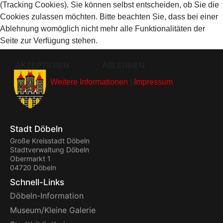
(Tracking Cookies). Sie können selbst entscheiden, ob Sie die
Cookies zulassen möchten. Bitte beachten Sie, dass bei einer
Ablehnung womöglich nicht mehr alle Funktionalitäten der
Seite zur Verfügung stehen.
AKZEPTIEREN
ABLEHNEN
Weitere Informationen
|
Impressum
Stadt Döbeln
Große Kreisstadt Döbeln
Stadtverwaltung Döbeln
Obermarkt 1
04720 Döbeln
Schnell-Links
Döbeln-Information
Museum/Kleine Galerie