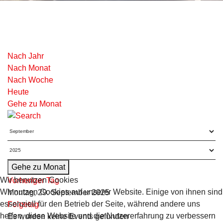
Nach Jahr
Nach Monat
Nach Woche
Heute
Gehe zu Monat
Gehe zu Monat
Wir benutzen Cookies
Vorheriger Tag
Wir nutzen Cookies auf unserer Website. Einige von ihnen sind
Montag, 29. September 2025
essenziell für den Betrieb der Seite, während andere uns
Folgetag
helfen, diese Website und die Nutzererfahrung zu verbessern
Es wurden keine Events gefunden