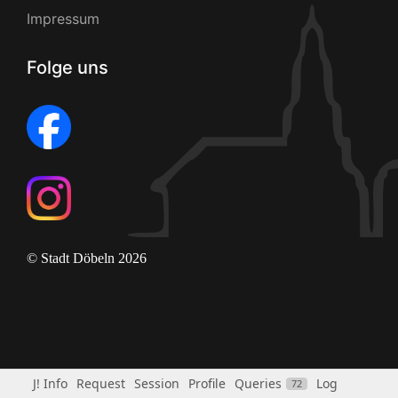
Impressum
Folge uns
© Stadt Döbeln 2026
J! Info
Request
Session
Profile
Queries
Log
72