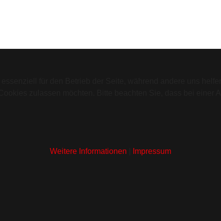
 essenziell für den Betrieb der Seite, während andere uns helf
 Cookies zulassen möchten. Bitte beachten Sie, dass bei einer 
Weitere Informationen
|
Impressum