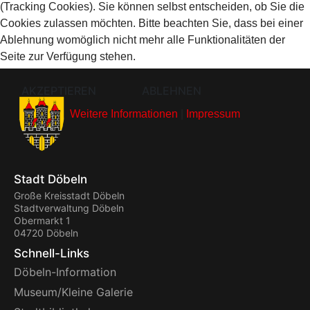
(Tracking Cookies). Sie können selbst entscheiden, ob Sie die
Cookies zulassen möchten. Bitte beachten Sie, dass bei einer
Ablehnung womöglich nicht mehr alle Funktionalitäten der
Seite zur Verfügung stehen.
AKZEPTIEREN
ABLEHNEN
Weitere Informationen
|
Impressum
Stadt Döbeln
Große Kreisstadt Döbeln
Stadtverwaltung Döbeln
Obermarkt 1
04720 Döbeln
Schnell-Links
Döbeln-Information
Museum/Kleine Galerie