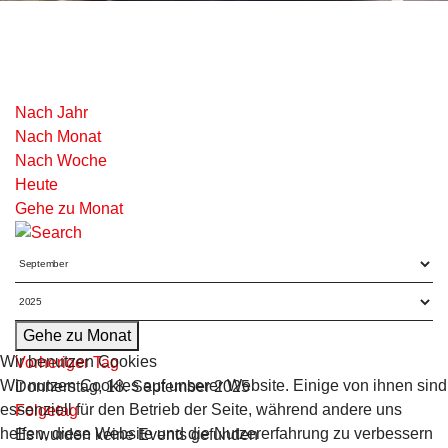
Nach Jahr
Nach Monat
Nach Woche
Heute
Gehe zu Monat
Gehe zu Monat
Wir benutzen Cookies
Vorheriger Tag
Wir nutzen Cookies auf unserer Website. Einige von ihnen sind
Donnerstag, 18. September 2025
essenziell für den Betrieb der Seite, während andere uns
Folgetag
helfen, diese Website und die Nutzererfahrung zu verbessern
Es wurden keine Events gefunden