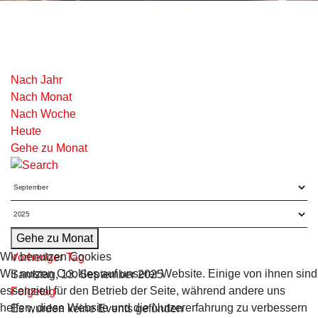
Nach Jahr
Nach Monat
Nach Woche
Heute
Gehe zu Monat
Gehe zu Monat
Wir benutzen Cookies
Vorheriger Tag
Wir nutzen Cookies auf unserer Website. Einige von ihnen sind
Samstag, 13. September 2025
essenziell für den Betrieb der Seite, während andere uns
Folgetag
helfen, diese Website und die Nutzererfahrung zu verbessern
Es wurden keine Events gefunden