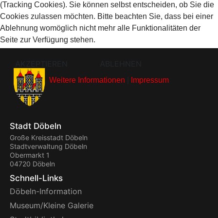
(Tracking Cookies). Sie können selbst entscheiden, ob Sie die
Cookies zulassen möchten. Bitte beachten Sie, dass bei einer
Ablehnung womöglich nicht mehr alle Funktionalitäten der
Seite zur Verfügung stehen.
AKZEPTIEREN
ABLEHNEN
Weitere Informationen
|
Impressum
Stadt Döbeln
Große Kreisstadt Döbeln
Stadtverwaltung Döbeln
Obermarkt 1
04720 Döbeln
Schnell-Links
Döbeln-Information
Museum/Kleine Galerie