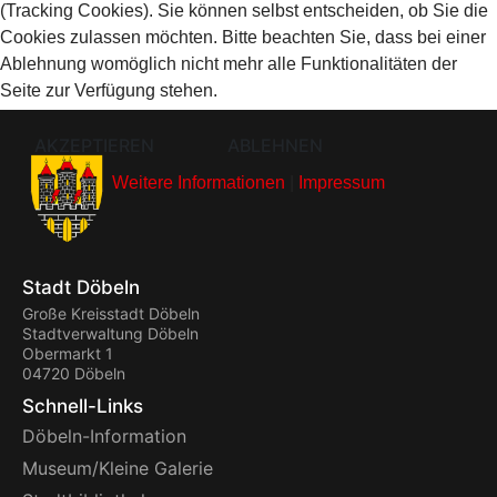
(Tracking Cookies). Sie können selbst entscheiden, ob Sie die
Cookies zulassen möchten. Bitte beachten Sie, dass bei einer
Ablehnung womöglich nicht mehr alle Funktionalitäten der
Seite zur Verfügung stehen.
AKZEPTIEREN
ABLEHNEN
Weitere Informationen
|
Impressum
Stadt Döbeln
Große Kreisstadt Döbeln
Stadtverwaltung Döbeln
Obermarkt 1
04720 Döbeln
Schnell-Links
Döbeln-Information
Museum/Kleine Galerie