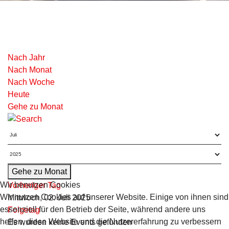
Nach Jahr
Nach Monat
Nach Woche
Heute
Gehe zu Monat
Gehe zu Monat
Wir benutzen Cookies
Vorheriger Tag
Wir nutzen Cookies auf unserer Website. Einige von ihnen sind
Mittwoch, 02. Juli 2025
essenziell für den Betrieb der Seite, während andere uns
Folgetag
helfen, diese Website und die Nutzererfahrung zu verbessern
Es wurden keine Events gefunden