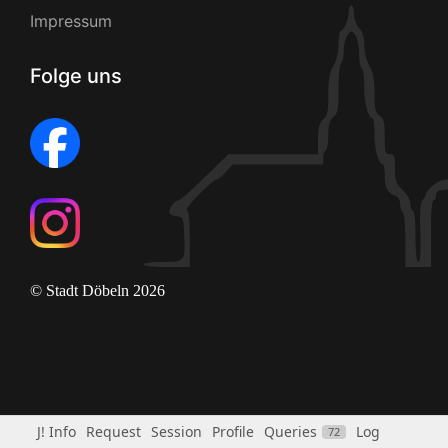
Impressum
Folge uns
© Stadt Döbeln 2026
J! Info
Request
Session
Profile
Queries
Log
72