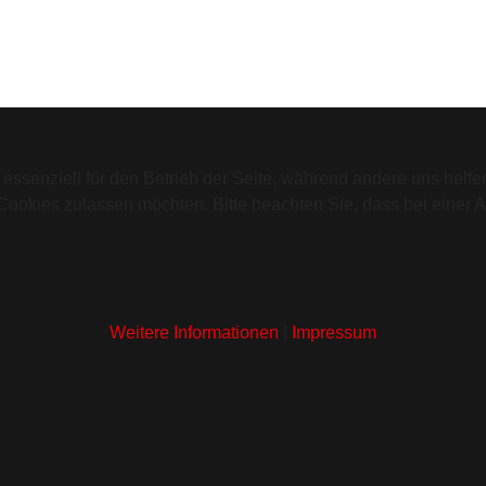
 essenziell für den Betrieb der Seite, während andere uns helf
 Cookies zulassen möchten. Bitte beachten Sie, dass bei einer 
Weitere Informationen
|
Impressum