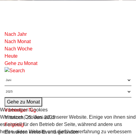
Nach Jahr
Nach Monat
Nach Woche
Heute
Gehe zu Monat
Gehe zu Monat
Wir benutzen Cookies
Vorheriger Tag
Wir nutzen Cookies auf unserer Website. Einige von ihnen sind
Mittwoch, 25. Juni 2025
essenziell für den Betrieb der Seite, während andere uns
Folgetag
helfen, diese Website und die Nutzererfahrung zu verbessern
Es wurden keine Events gefunden