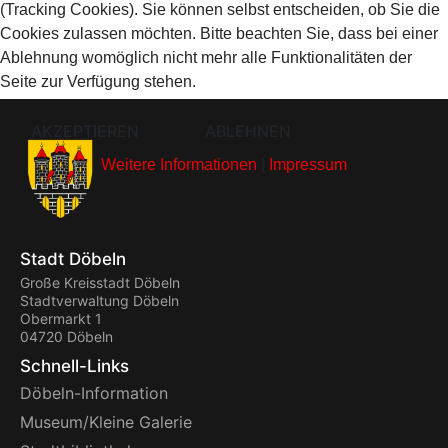
(Tracking Cookies). Sie können selbst entscheiden, ob Sie die
Cookies zulassen möchten. Bitte beachten Sie, dass bei einer
Ablehnung womöglich nicht mehr alle Funktionalitäten der
Seite zur Verfügung stehen.
AKZEPTIEREN
ABLEHNEN
Weitere Informationen
|
Impressum
Stadt Döbeln
Große Kreisstadt Döbeln
Stadtverwaltung Döbeln
Obermarkt 1
04720 Döbeln
Schnell-Links
Döbeln-Information
Museum/Kleine Galerie