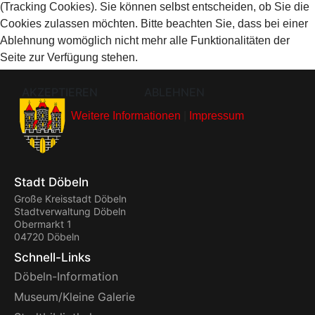
(Tracking Cookies). Sie können selbst entscheiden, ob Sie die
Cookies zulassen möchten. Bitte beachten Sie, dass bei einer
Ablehnung womöglich nicht mehr alle Funktionalitäten der
Seite zur Verfügung stehen.
AKZEPTIEREN
ABLEHNEN
Weitere Informationen
|
Impressum
Stadt Döbeln
Große Kreisstadt Döbeln
Stadtverwaltung Döbeln
Obermarkt 1
04720 Döbeln
Schnell-Links
Döbeln-Information
Museum/Kleine Galerie