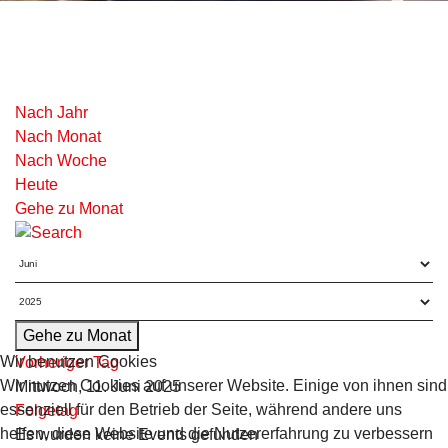
Nach Jahr
Nach Monat
Nach Woche
Heute
Gehe zu Monat
Gehe zu Monat
Wir benutzen Cookies
Vorheriger Tag
Wir nutzen Cookies auf unserer Website. Einige von ihnen sind
Mittwoch, 11. Juni 2025
essenziell für den Betrieb der Seite, während andere uns
Folgetag
helfen, diese Website und die Nutzererfahrung zu verbessern
Es wurden keine Events gefunden