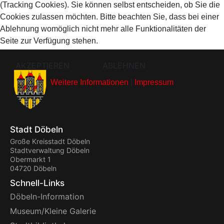
(Tracking Cookies). Sie können selbst entscheiden, ob Sie die
Cookies zulassen möchten. Bitte beachten Sie, dass bei einer
Ablehnung womöglich nicht mehr alle Funktionalitäten der
Seite zur Verfügung stehen.
AKZEPTIEREN
ABLEHNEN
Weitere Informationen
|
Impressum
Stadt Döbeln
Große Kreisstadt Döbeln
Stadtverwaltung Döbeln
Obermarkt 1
04720 Döbeln
Schnell-Links
Döbeln-Information
Museum/Kleine Galerie