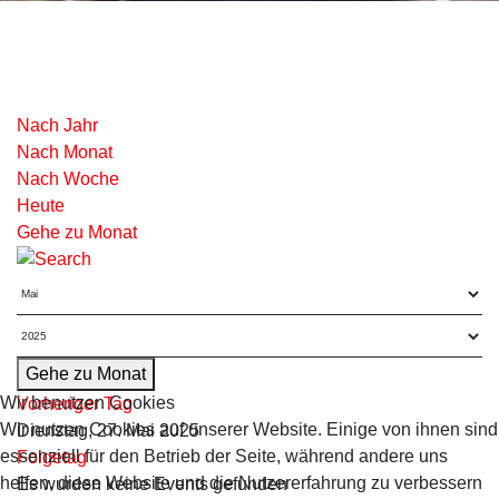
Nach Jahr
Nach Monat
Nach Woche
Heute
Gehe zu Monat
Gehe zu Monat
Wir benutzen Cookies
Vorheriger Tag
Wir nutzen Cookies auf unserer Website. Einige von ihnen sind
Dienstag, 27. Mai 2025
essenziell für den Betrieb der Seite, während andere uns
Folgetag
helfen, diese Website und die Nutzererfahrung zu verbessern
Es wurden keine Events gefunden