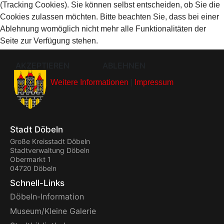
(Tracking Cookies). Sie können selbst entscheiden, ob Sie die
Cookies zulassen möchten. Bitte beachten Sie, dass bei einer
Ablehnung womöglich nicht mehr alle Funktionalitäten der
Seite zur Verfügung stehen.
AKZEPTIEREN
ABLEHNEN
Weitere Informationen
|
Impressum
Stadt Döbeln
Große Kreisstadt Döbeln
Stadtverwaltung Döbeln
Obermarkt 1
04720 Döbeln
Schnell-Links
Döbeln-Information
Museum/Kleine Galerie