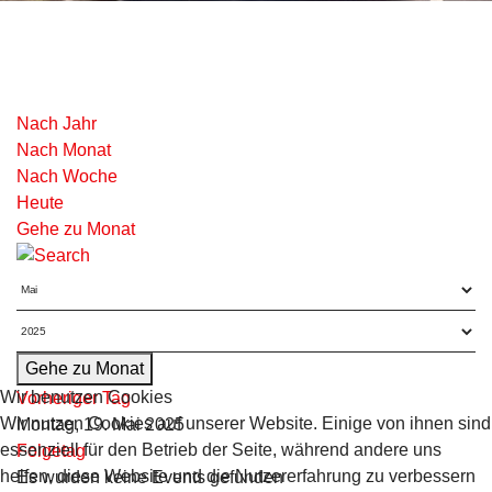
Nach Jahr
Nach Monat
Nach Woche
Heute
Gehe zu Monat
Gehe zu Monat
Wir benutzen Cookies
Vorheriger Tag
Wir nutzen Cookies auf unserer Website. Einige von ihnen sind
Montag, 19. Mai 2025
essenziell für den Betrieb der Seite, während andere uns
Folgetag
helfen, diese Website und die Nutzererfahrung zu verbessern
Es wurden keine Events gefunden