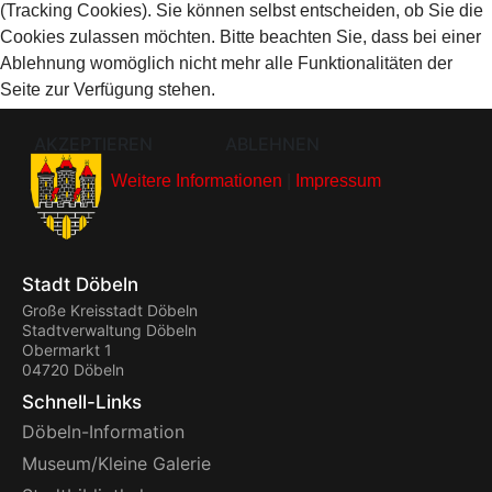
(Tracking Cookies). Sie können selbst entscheiden, ob Sie die
Cookies zulassen möchten. Bitte beachten Sie, dass bei einer
Ablehnung womöglich nicht mehr alle Funktionalitäten der
Seite zur Verfügung stehen.
AKZEPTIEREN
ABLEHNEN
Weitere Informationen
|
Impressum
Stadt Döbeln
Große Kreisstadt Döbeln
Stadtverwaltung Döbeln
Obermarkt 1
04720 Döbeln
Schnell-Links
Döbeln-Information
Museum/Kleine Galerie