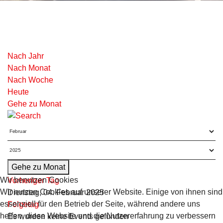
Nach Jahr
Nach Monat
Nach Woche
Heute
Gehe zu Monat
Gehe zu Monat
Wir benutzen Cookies
Vorheriger Tag
Wir nutzen Cookies auf unserer Website. Einige von ihnen sind
Dienstag, 04. Februar 2025
essenziell für den Betrieb der Seite, während andere uns
Folgetag
helfen, diese Website und die Nutzererfahrung zu verbessern
Es wurden keine Events gefunden