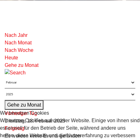
Nach Jahr
Nach Monat
Nach Woche
Heute
Gehe zu Monat
Gehe zu Monat
Wir benutzen Cookies
Vorheriger Tag
Wir nutzen Cookies auf unserer Website. Einige von ihnen sind
Dienstag, 18. Februar 2025
essenziell für den Betrieb der Seite, während andere uns
Folgetag
helfen, diese Website und die Nutzererfahrung zu verbessern
Es wurden keine Events gefunden