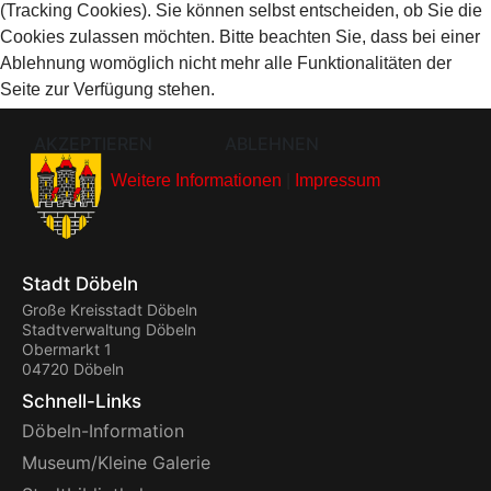
(Tracking Cookies). Sie können selbst entscheiden, ob Sie die
Cookies zulassen möchten. Bitte beachten Sie, dass bei einer
Ablehnung womöglich nicht mehr alle Funktionalitäten der
Seite zur Verfügung stehen.
AKZEPTIEREN
ABLEHNEN
Weitere Informationen
|
Impressum
Stadt Döbeln
Große Kreisstadt Döbeln
Stadtverwaltung Döbeln
Obermarkt 1
04720 Döbeln
Schnell-Links
Döbeln-Information
Museum/Kleine Galerie