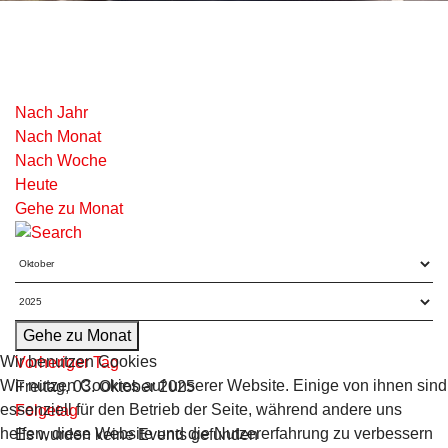
Nach Jahr
Nach Monat
Nach Woche
Heute
Gehe zu Monat
Gehe zu Monat
Wir benutzen Cookies
Vorheriger Tag
Wir nutzen Cookies auf unserer Website. Einige von ihnen sind
Freitag, 03. Oktober 2025
essenziell für den Betrieb der Seite, während andere uns
Folgetag
helfen, diese Website und die Nutzererfahrung zu verbessern
Es wurden keine Events gefunden