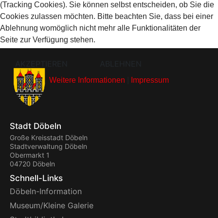
(Tracking Cookies). Sie können selbst entscheiden, ob Sie die
Cookies zulassen möchten. Bitte beachten Sie, dass bei einer
Ablehnung womöglich nicht mehr alle Funktionalitäten der
Seite zur Verfügung stehen.
AKZEPTIEREN
ABLEHNEN
Weitere Informationen
|
Impressum
Stadt Döbeln
Große Kreisstadt Döbeln
Stadtverwaltung Döbeln
Obermarkt 1
04720 Döbeln
Schnell-Links
Döbeln-Information
Museum/Kleine Galerie