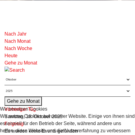
Nach Jahr
Nach Monat
Nach Woche
Heute
Gehe zu Monat
Gehe zu Monat
Wir benutzen Cookies
Vorheriger Tag
Wir nutzen Cookies auf unserer Website. Einige von ihnen sind
Samstag, 18. Oktober 2025
essenziell für den Betrieb der Seite, während andere uns
Folgetag
helfen, diese Website und die Nutzererfahrung zu verbessern
Es wurden keine Events gefunden