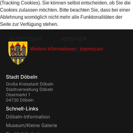
(Tracking Cookies). Sie können selbst entscheiden, ob Sie die
Cookies zulassen möchten. Bitte beachten Sie, dass bei einer
Ablehnung womöglich nicht mehr alle Funktionalitäten der
Seite zur Verfügung stehen.
AKZEPTIEREN
ABLEHNEN
Weitere Informationen
|
Impressum
Stadt Döbeln
Große Kreisstadt Döbeln
Stadtverwaltung Döbeln
Obermarkt 1
04720 Döbeln
Schnell-Links
Döbeln-Information
Museum/Kleine Galerie