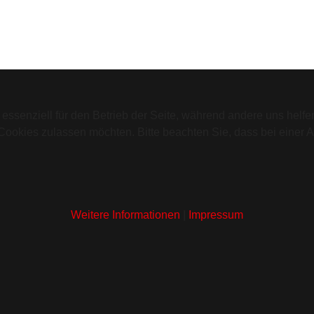
 essenziell für den Betrieb der Seite, während andere uns helf
 Cookies zulassen möchten. Bitte beachten Sie, dass bei einer 
Weitere Informationen
|
Impressum