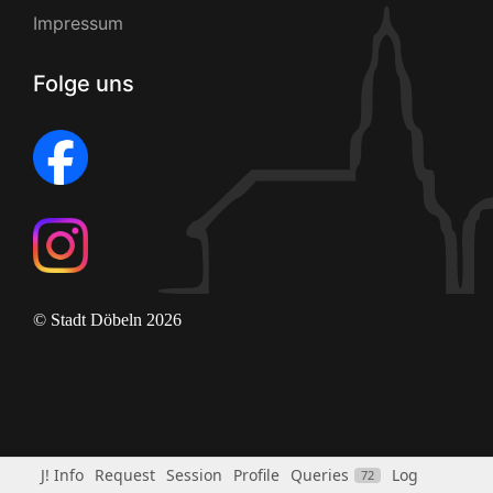
Impressum
Folge uns
© Stadt Döbeln 2026
J! Info
Request
Session
Profile
Queries
Log
72