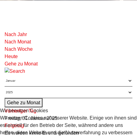
Nach Jahr
Nach Monat
Nach Woche
Heute
Gehe zu Monat
Gehe zu Monat
Wir benutzen Cookies
Vorheriger Tag
Wir nutzen Cookies auf unserer Website. Einige von ihnen sind
Freitag, 31. Januar 2025
essenziell für den Betrieb der Seite, während andere uns
Folgetag
helfen, diese Website und die Nutzererfahrung zu verbessern
Es wurden keine Events gefunden