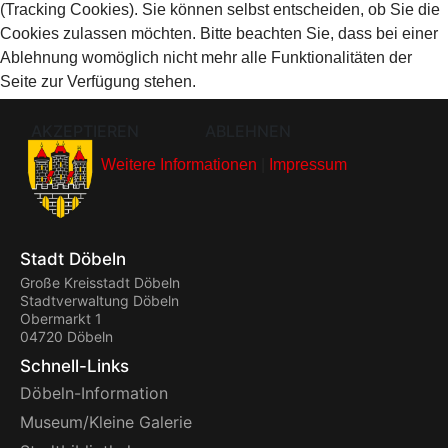
(Tracking Cookies). Sie können selbst entscheiden, ob Sie die
Cookies zulassen möchten. Bitte beachten Sie, dass bei einer
Ablehnung womöglich nicht mehr alle Funktionalitäten der
Seite zur Verfügung stehen.
AKZEPTIEREN
ABLEHNEN
Weitere Informationen
|
Impressum
Stadt Döbeln
Große Kreisstadt Döbeln
Stadtverwaltung Döbeln
Obermarkt 1
04720 Döbeln
Schnell-Links
Döbeln-Information
Museum/Kleine Galerie