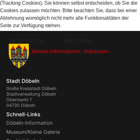
(Tracking Cookies). Sie können selbst entscheiden, ob Sie die
Cookies zulassen möchten. Bitte beachten Sie, dass bei einer
Ablehnung womöglich nicht mehr alle Funktionalitäten der
Seite zur Verfügung stehen.
AKZEPTIEREN
ABLEHNEN
Weitere Informationen
|
Impressum
Stadt Döbeln
Große Kreisstadt Döbeln
Stadtverwaltung Döbeln
Obermarkt 1
04720 Döbeln
Schnell-Links
Döbeln-Information
Museum/Kleine Galerie