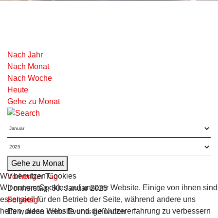
Nach Jahr
Nach Monat
Nach Woche
Heute
Gehe zu Monat
Gehe zu Monat
Wir benutzen Cookies
Vorheriger Tag
Wir nutzen Cookies auf unserer Website. Einige von ihnen sind
Donnerstag, 30. Januar 2025
essenziell für den Betrieb der Seite, während andere uns
Folgetag
helfen, diese Website und die Nutzererfahrung zu verbessern
Es wurden keine Events gefunden