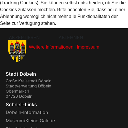
(Tracking Cookies). Sie können selbst entscheiden, ob Sie die
Cookies zulassen möchten. Bitte beachten Sie, dass bei einer
Ablehnung womöglich nicht mehr alle Funktionalitäten der
Seite zur Verfügung stehen.
AKZEPTIEREN
ABLEHNEN
Weitere Informationen
|
Impressum
Stadt Döbeln
Große Kreisstadt Döbeln
Stadtverwaltung Döbeln
Obermarkt 1
04720 Döbeln
Schnell-Links
Döbeln-Information
Museum/Kleine Galerie