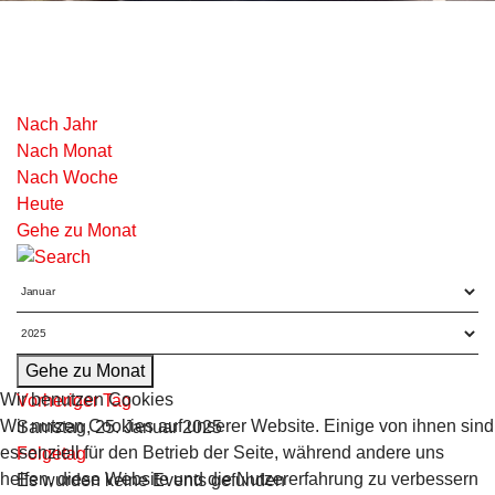
Nach Jahr
Nach Monat
Nach Woche
Heute
Gehe zu Monat
Gehe zu Monat
Wir benutzen Cookies
Vorheriger Tag
Wir nutzen Cookies auf unserer Website. Einige von ihnen sind
Samstag, 25. Januar 2025
essenziell für den Betrieb der Seite, während andere uns
Folgetag
helfen, diese Website und die Nutzererfahrung zu verbessern
Es wurden keine Events gefunden