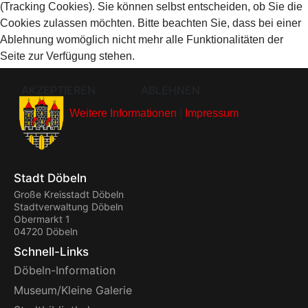
(Tracking Cookies). Sie können selbst entscheiden, ob Sie die
Cookies zulassen möchten. Bitte beachten Sie, dass bei einer
Ablehnung womöglich nicht mehr alle Funktionalitäten der
Seite zur Verfügung stehen.
AKZEPTIEREN
ABLEHNEN
Weitere Informationen
|
Impressum
Stadt Döbeln
Große Kreisstadt Döbeln
Stadtverwaltung Döbeln
Obermarkt 1
04720 Döbeln
Schnell-Links
Döbeln-Information
Museum/Kleine Galerie