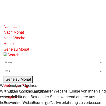
Nach Jahr
Nach Monat
Nach Woche
Heute
Gehe zu Monat
Gehe zu Monat
Wir benutzen Cookies
Vorheriger Tag
Wir nutzen Cookies auf unserer Website. Einige von ihnen sind
Mittwoch, 22. Januar 2025
essenziell für den Betrieb der Seite, während andere uns
Folgetag
helfen, diese Website und die Nutzererfahrung zu verbessern
Es wurden keine Events gefunden