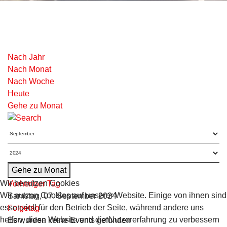
Nach Jahr
Nach Monat
Nach Woche
Heute
Gehe zu Monat
Gehe zu Monat
Wir benutzen Cookies
Vorheriger Tag
Wir nutzen Cookies auf unserer Website. Einige von ihnen sind
Samstag, 07. September 2024
essenziell für den Betrieb der Seite, während andere uns
Folgetag
helfen, diese Website und die Nutzererfahrung zu verbessern
Es wurden keine Events gefunden