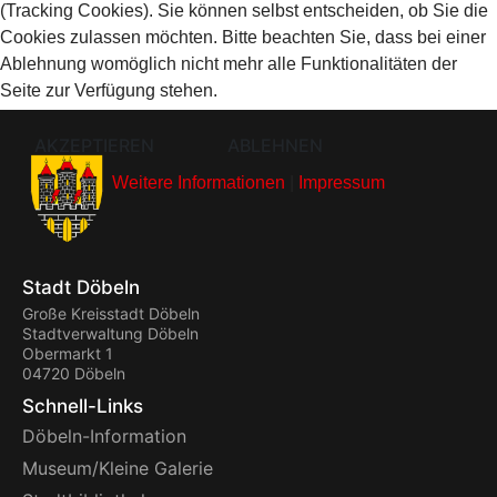
(Tracking Cookies). Sie können selbst entscheiden, ob Sie die
Cookies zulassen möchten. Bitte beachten Sie, dass bei einer
Ablehnung womöglich nicht mehr alle Funktionalitäten der
Seite zur Verfügung stehen.
AKZEPTIEREN
ABLEHNEN
Weitere Informationen
|
Impressum
Stadt Döbeln
Große Kreisstadt Döbeln
Stadtverwaltung Döbeln
Obermarkt 1
04720 Döbeln
Schnell-Links
Döbeln-Information
Museum/Kleine Galerie