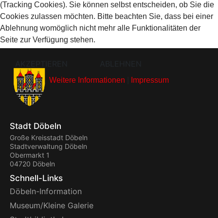
(Tracking Cookies). Sie können selbst entscheiden, ob Sie die
Cookies zulassen möchten. Bitte beachten Sie, dass bei einer
Ablehnung womöglich nicht mehr alle Funktionalitäten der
Seite zur Verfügung stehen.
AKZEPTIEREN
ABLEHNEN
Weitere Informationen
|
Impressum
Stadt Döbeln
Große Kreisstadt Döbeln
Stadtverwaltung Döbeln
Obermarkt 1
04720 Döbeln
Schnell-Links
Döbeln-Information
Museum/Kleine Galerie