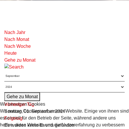
Nach Jahr
Nach Monat
Nach Woche
Heute
Gehe zu Monat
Gehe zu Monat
Wir benutzen Cookies
Vorheriger Tag
Wir nutzen Cookies auf unserer Website. Einige von ihnen sind
Sonntag, 01. September 2024
essenziell für den Betrieb der Seite, während andere uns
Folgetag
helfen, diese Website und die Nutzererfahrung zu verbessern
Es wurden keine Events gefunden