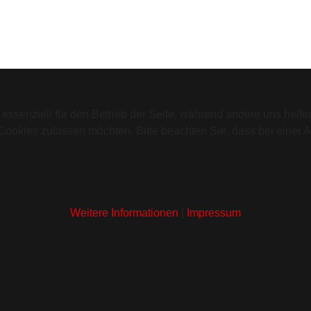
 essenziell für den Betrieb der Seite, während andere uns helf
 Cookies zulassen möchten. Bitte beachten Sie, dass bei einer 
Weitere Informationen
|
Impressum