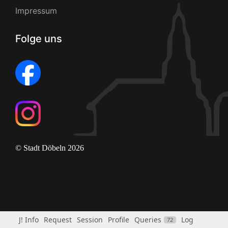
Impressum
Folge uns
© Stadt Döbeln 2026
J! Info
Request
Session
Profile
Queries
Log
72