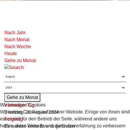
Nach Jahr
Nach Monat
Nach Woche
Heute
Gehe zu Monat
Gehe zu Monat
Wir benutzen Cookies
Vorheriger Tag
Wir nutzen Cookies auf unserer Website. Einige von ihnen sind
Dienstag, 20. August 2024
essenziell für den Betrieb der Seite, während andere uns
Folgetag
helfen, diese Website und die Nutzererfahrung zu verbessern
Es wurden keine Events gefunden