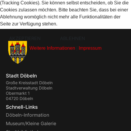
(Tracking Cookies). Sie können selbst entscheiden, ob Sie die
Cookies zulassen möchten. Bitte beachten Sie, dass bei einer
Ablehnung womöglich nicht mehr alle Funktionalitäten der
Seite zur Verfügung stehen.
AKZEPTIEREN
ABLEHNEN
Weitere Informationen
|
Impressum
Stadt Döbeln
Große Kreisstadt Döbeln
Stadtverwaltung Döbeln
Obermarkt 1
04720 Döbeln
Schnell-Links
Döbeln-Information
Museum/Kleine Galerie