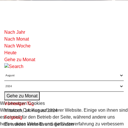
Nach Jahr
Nach Monat
Nach Woche
Heute
Gehe zu Monat
Gehe zu Monat
Wir benutzen Cookies
Vorheriger Tag
Wir nutzen Cookies auf unserer Website. Einige von ihnen sind
Mittwoch, 14. August 2024
essenziell für den Betrieb der Seite, während andere uns
Folgetag
helfen, diese Website und die Nutzererfahrung zu verbessern
Es wurden keine Events gefunden