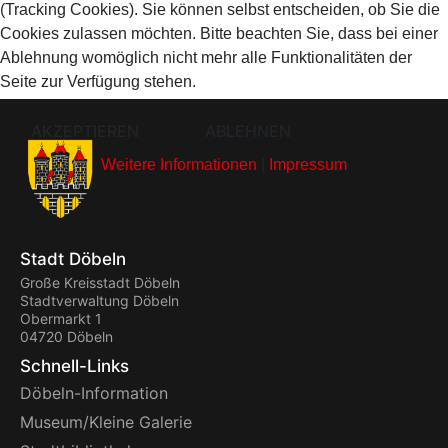
(Tracking Cookies). Sie können selbst entscheiden, ob Sie die
Cookies zulassen möchten. Bitte beachten Sie, dass bei einer
Ablehnung womöglich nicht mehr alle Funktionalitäten der
Seite zur Verfügung stehen.
AKZEPTIEREN
ABLEHNEN
Weitere Informationen
|
Impressum
Stadt Döbeln
Große Kreisstadt Döbeln
Stadtverwaltung Döbeln
Obermarkt 1
04720 Döbeln
Schnell-Links
Döbeln-Information
Museum/Kleine Galerie