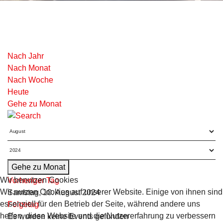
Nach Jahr
Nach Monat
Nach Woche
Heute
Gehe zu Monat
Gehe zu Monat
Wir benutzen Cookies
Vorheriger Tag
Wir nutzen Cookies auf unserer Website. Einige von ihnen sind
Samstag, 10. August 2024
essenziell für den Betrieb der Seite, während andere uns
Folgetag
helfen, diese Website und die Nutzererfahrung zu verbessern
Es wurden keine Events gefunden