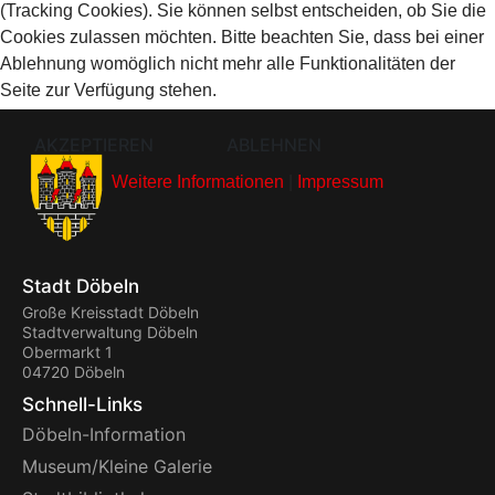
(Tracking Cookies). Sie können selbst entscheiden, ob Sie die
Cookies zulassen möchten. Bitte beachten Sie, dass bei einer
Ablehnung womöglich nicht mehr alle Funktionalitäten der
Seite zur Verfügung stehen.
AKZEPTIEREN
ABLEHNEN
Weitere Informationen
|
Impressum
Stadt Döbeln
Große Kreisstadt Döbeln
Stadtverwaltung Döbeln
Obermarkt 1
04720 Döbeln
Schnell-Links
Döbeln-Information
Museum/Kleine Galerie