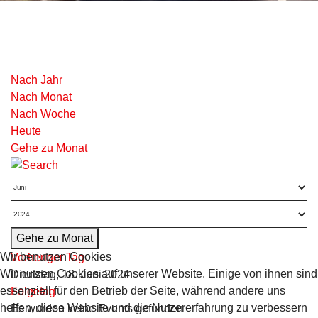
Nach Jahr
Nach Monat
Nach Woche
Heute
Gehe zu Monat
Gehe zu Monat
Wir benutzen Cookies
Vorheriger Tag
Wir nutzen Cookies auf unserer Website. Einige von ihnen sind
Dienstag, 18. Juni 2024
essenziell für den Betrieb der Seite, während andere uns
Folgetag
helfen, diese Website und die Nutzererfahrung zu verbessern
Es wurden keine Events gefunden