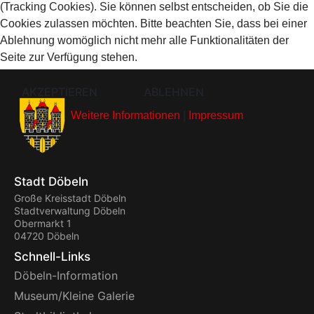
(Tracking Cookies). Sie können selbst entscheiden, ob Sie die
Cookies zulassen möchten. Bitte beachten Sie, dass bei einer
Ablehnung womöglich nicht mehr alle Funktionalitäten der
Seite zur Verfügung stehen.
AKZEPTIEREN
ABLEHNEN
Weitere Informationen
|
Impressum
Stadt Döbeln
Große Kreisstadt Döbeln
Stadtverwaltung Döbeln
Obermarkt 1
04720 Döbeln
Schnell-Links
Döbeln-Information
Museum/Kleine Galerie