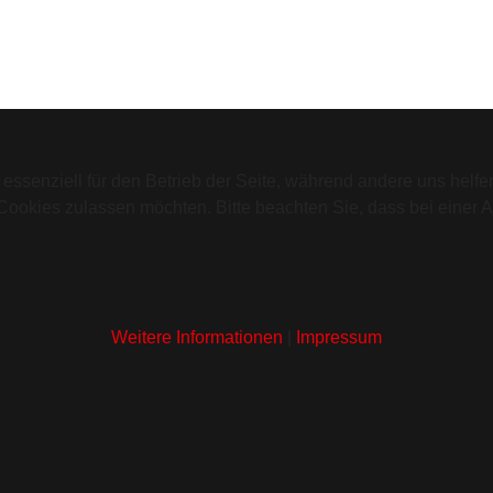
 essenziell für den Betrieb der Seite, während andere uns helf
 Cookies zulassen möchten. Bitte beachten Sie, dass bei einer 
Weitere Informationen
|
Impressum