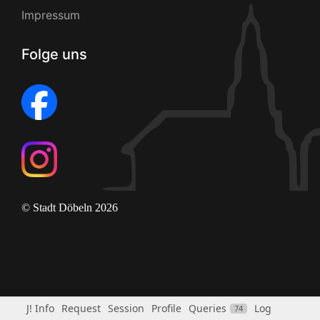
Impressum
Folge uns
© Stadt Döbeln 2026
J! Info
Request
Session
Profile
Queries
Log
74