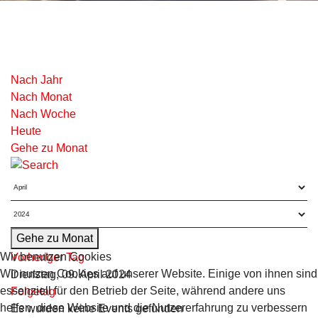
Nach Jahr
Nach Monat
Nach Woche
Heute
Gehe zu Monat
Gehe zu Monat
Wir benutzen Cookies
Vorheriger Tag
Wir nutzen Cookies auf unserer Website. Einige von ihnen sind
Dienstag, 09. April 2024
essenziell für den Betrieb der Seite, während andere uns
Folgetag
helfen, diese Website und die Nutzererfahrung zu verbessern
Es wurden keine Events gefunden