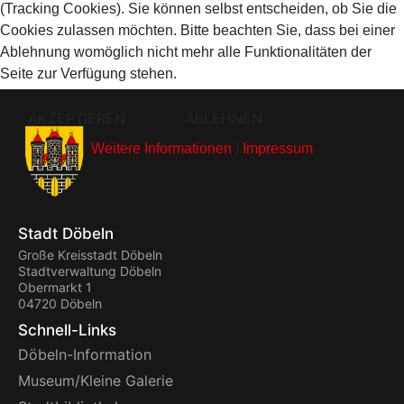
(Tracking Cookies). Sie können selbst entscheiden, ob Sie die
Cookies zulassen möchten. Bitte beachten Sie, dass bei einer
Ablehnung womöglich nicht mehr alle Funktionalitäten der
Seite zur Verfügung stehen.
AKZEPTIEREN
ABLEHNEN
Weitere Informationen
|
Impressum
Stadt Döbeln
Große Kreisstadt Döbeln
Stadtverwaltung Döbeln
Obermarkt 1
04720 Döbeln
Schnell-Links
Döbeln-Information
Museum/Kleine Galerie