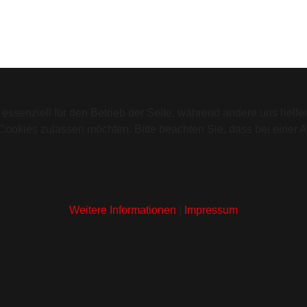
 essenziell für den Betrieb der Seite, während andere uns helf
 Cookies zulassen möchten. Bitte beachten Sie, dass bei einer 
Weitere Informationen
|
Impressum