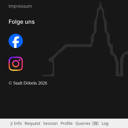
Impressum
Folge uns
© Stadt Döbeln 2026
J! Info
Request
Session
Profile
Queries
Log
72