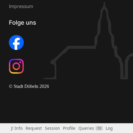
Impressum
Folge uns
© Stadt Döbeln 2026
J! Info
Request
Session
Profile
Queries
Log
72