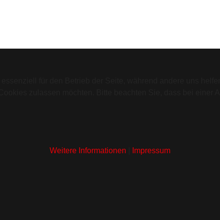
 essenziell für den Betrieb der Seite, während andere uns helf
 Cookies zulassen möchten. Bitte beachten Sie, dass bei einer 
Weitere Informationen
|
Impressum