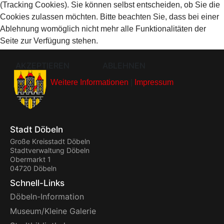
(Tracking Cookies). Sie können selbst entscheiden, ob Sie die
Cookies zulassen möchten. Bitte beachten Sie, dass bei einer
Ablehnung womöglich nicht mehr alle Funktionalitäten der
Seite zur Verfügung stehen.
AKZEPTIEREN
ABLEHNEN
Weitere Informationen
|
Impressum
Stadt Döbeln
Große Kreisstadt Döbeln
Stadtverwaltung Döbeln
Obermarkt 1
04720 Döbeln
Schnell-Links
Döbeln-Information
Museum/Kleine Galerie