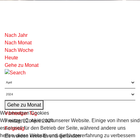
Nach Jahr
Nach Monat
Nach Woche
Heute
Gehe zu Monat
Gehe zu Monat
Wir benutzen Cookies
Vorheriger Tag
Wir nutzen Cookies auf unserer Website. Einige von ihnen sind
Freitag, 12. April 2024
essenziell für den Betrieb der Seite, während andere uns
Folgetag
helfen, diese Website und die Nutzererfahrung zu verbessern
Es wurden keine Events gefunden