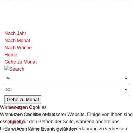
Nach Jahr
Nach Monat
Nach Woche
Heute
Gehe zu Monat
Gehe zu Monat
Wir benutzen Cookies
Vorheriger Tag
Wir nutzen Cookies auf unserer Website. Einige von ihnen sind
Mittwoch, 06. März 2024
essenziell für den Betrieb der Seite, während andere uns
Folgetag
helfen, diese Website und die Nutzererfahrung zu verbessern
Es wurden keine Events gefunden