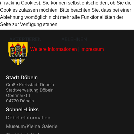
(Tracking Cookies). Sie können selbst entscheiden, ob Sie die
Cookies zulassen möchten. Bitte beachten Sie, dass bei einer
Ablehnung womöglich nicht mehr alle Funktionalitäten der
Seite zur Verfügung stehen.
AKZEPTIEREN
ABLEHNEN
Weitere Informationen
|
Impressum
Stadt Döbeln
Große Kreisstadt Döbeln
Stadtverwaltung Döbeln
Obermarkt 1
04720 Döbeln
Schnell-Links
Döbeln-Information
Museum/Kleine Galerie