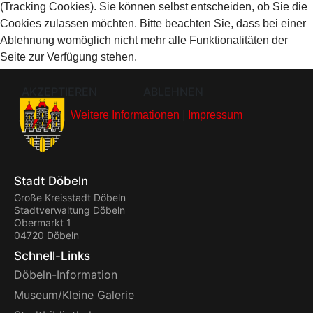
(Tracking Cookies). Sie können selbst entscheiden, ob Sie die
Cookies zulassen möchten. Bitte beachten Sie, dass bei einer
Ablehnung womöglich nicht mehr alle Funktionalitäten der
Seite zur Verfügung stehen.
AKZEPTIEREN
ABLEHNEN
Weitere Informationen
|
Impressum
Stadt Döbeln
Große Kreisstadt Döbeln
Stadtverwaltung Döbeln
Obermarkt 1
04720 Döbeln
Schnell-Links
Döbeln-Information
Museum/Kleine Galerie