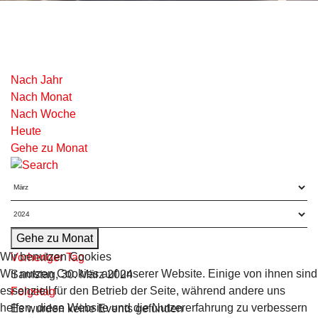
Nach Jahr
Nach Monat
Nach Woche
Heute
Gehe zu Monat
Gehe zu Monat
Wir benutzen Cookies
Vorheriger Tag
Wir nutzen Cookies auf unserer Website. Einige von ihnen sind
Samstag, 30. März 2024
essenziell für den Betrieb der Seite, während andere uns
Folgetag
helfen, diese Website und die Nutzererfahrung zu verbessern
Es wurden keine Events gefunden