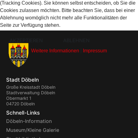
(Tracking Cookies). Sie können selbst entscheiden, ob Sie die
Cookies zulassen möchten. Bitte beachten Sie, dass bei einer
Ablehnung womöglich nicht mehr alle Funktionalitäten der
Seite zur Verfügung stehen.
AKZEPTIEREN
ABLEHNEN
Weitere Informationen
|
Impressum
Stadt Döbeln
Große Kreisstadt Döbeln
Stadtverwaltung Döbeln
Obermarkt 1
04720 Döbeln
Schnell-Links
Döbeln-Information
Museum/Kleine Galerie