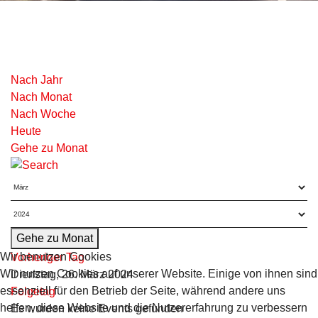
Nach Jahr
Nach Monat
Nach Woche
Heute
Gehe zu Monat
Gehe zu Monat
Wir benutzen Cookies
Vorheriger Tag
Wir nutzen Cookies auf unserer Website. Einige von ihnen sind
Dienstag, 26. März 2024
essenziell für den Betrieb der Seite, während andere uns
Folgetag
helfen, diese Website und die Nutzererfahrung zu verbessern
Es wurden keine Events gefunden