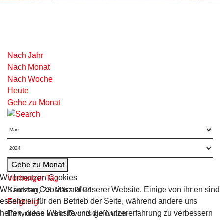
Nach Jahr
Nach Monat
Nach Woche
Heute
Gehe zu Monat
Gehe zu Monat
Wir benutzen Cookies
Vorheriger Tag
Wir nutzen Cookies auf unserer Website. Einige von ihnen sind
Samstag, 23. März 2024
essenziell für den Betrieb der Seite, während andere uns
Folgetag
helfen, diese Website und die Nutzererfahrung zu verbessern
Es wurden keine Events gefunden