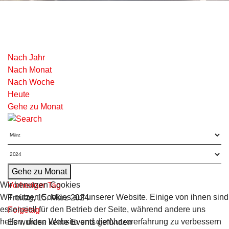
Nach Jahr
Nach Monat
Nach Woche
Heute
Gehe zu Monat
Gehe zu Monat
Wir benutzen Cookies
Vorheriger Tag
Wir nutzen Cookies auf unserer Website. Einige von ihnen sind
Freitag, 15. März 2024
essenziell für den Betrieb der Seite, während andere uns
Folgetag
helfen, diese Website und die Nutzererfahrung zu verbessern
Es wurden keine Events gefunden