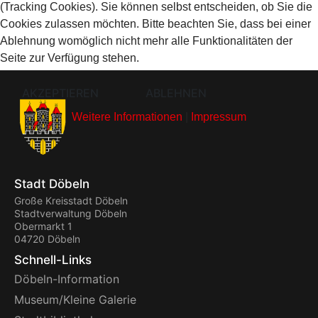
(Tracking Cookies). Sie können selbst entscheiden, ob Sie die
Cookies zulassen möchten. Bitte beachten Sie, dass bei einer
Ablehnung womöglich nicht mehr alle Funktionalitäten der
Seite zur Verfügung stehen.
AKZEPTIEREN
ABLEHNEN
Weitere Informationen
|
Impressum
Stadt Döbeln
Große Kreisstadt Döbeln
Stadtverwaltung Döbeln
Obermarkt 1
04720 Döbeln
Schnell-Links
Döbeln-Information
Museum/Kleine Galerie