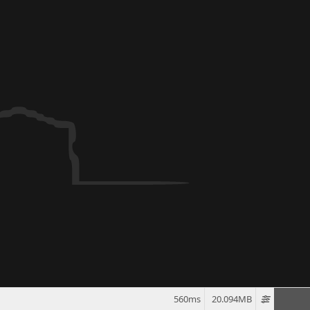
560ms
20.094MB