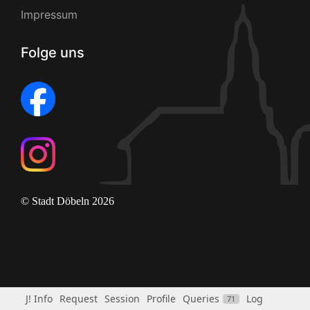
Impressum
Folge uns
© Stadt Döbeln 2026
J! Info
Request
Session
Profile
Queries
Log
71