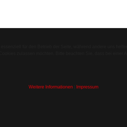
 essenziell für den Betrieb der Seite, während andere uns helf
 Cookies zulassen möchten. Bitte beachten Sie, dass bei einer 
Weitere Informationen
|
Impressum