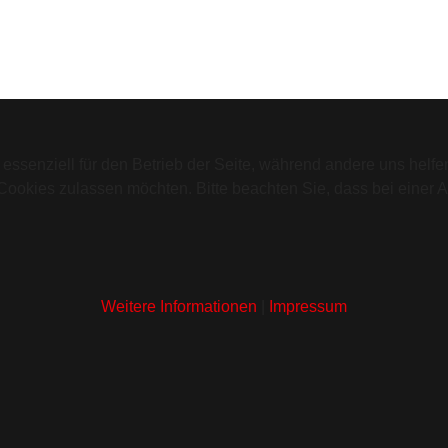
 essenziell für den Betrieb der Seite, während andere uns helf
 Cookies zulassen möchten. Bitte beachten Sie, dass bei einer 
Weitere Informationen
|
Impressum