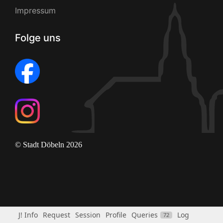
Impressum
Folge uns
© Stadt Döbeln 2026
J! Info
Request
Session
Profile
Queries
Log
72