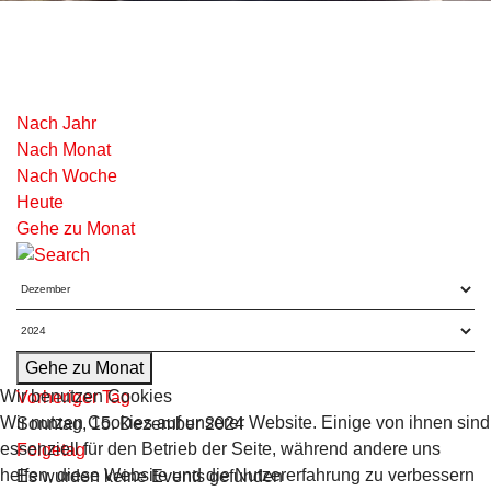
Nach Jahr
Nach Monat
Nach Woche
Heute
Gehe zu Monat
Gehe zu Monat
Wir benutzen Cookies
Vorheriger Tag
Wir nutzen Cookies auf unserer Website. Einige von ihnen sind
Sonntag, 15. Dezember 2024
essenziell für den Betrieb der Seite, während andere uns
Folgetag
helfen, diese Website und die Nutzererfahrung zu verbessern
Es wurden keine Events gefunden