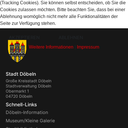
(Tracking Cookies). Sie können selbst entscheiden, ob Sie die
Cookies zulassen möchten. Bitte beachten Sie, dass bei einer
Ablehnung womöglich nicht mehr alle Funktionalitäten der
Seite zur Verfügung stehen.
AKZEPTIEREN
ABLEHNEN
Weitere Informationen
|
Impressum
Stadt Döbeln
Große Kreisstadt Döbeln
Stadtverwaltung Döbeln
Obermarkt 1
04720 Döbeln
Schnell-Links
Döbeln-Information
Museum/Kleine Galerie