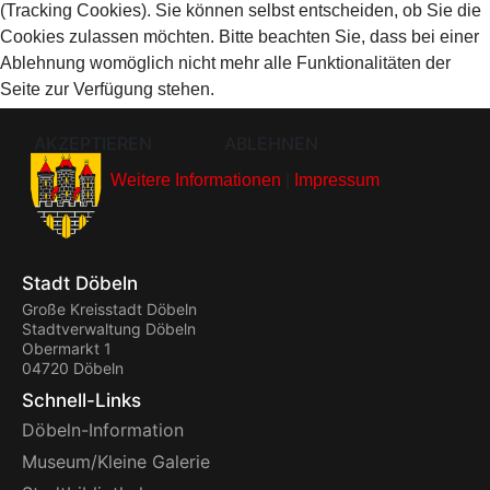
(Tracking Cookies). Sie können selbst entscheiden, ob Sie die
Cookies zulassen möchten. Bitte beachten Sie, dass bei einer
Ablehnung womöglich nicht mehr alle Funktionalitäten der
Seite zur Verfügung stehen.
AKZEPTIEREN
ABLEHNEN
Weitere Informationen
|
Impressum
Stadt Döbeln
Große Kreisstadt Döbeln
Stadtverwaltung Döbeln
Obermarkt 1
04720 Döbeln
Schnell-Links
Döbeln-Information
Museum/Kleine Galerie