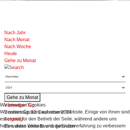
Nach Jahr
Nach Monat
Nach Woche
Heute
Gehe zu Monat
Gehe zu Monat
Wir benutzen Cookies
Vorheriger Tag
Wir nutzen Cookies auf unserer Website. Einige von ihnen sind
Donnerstag, 12. Dezember 2024
essenziell für den Betrieb der Seite, während andere uns
Folgetag
helfen, diese Website und die Nutzererfahrung zu verbessern
Es wurden keine Events gefunden