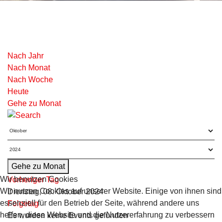
Nach Jahr
Nach Monat
Nach Woche
Heute
Gehe zu Monat
Gehe zu Monat
Wir benutzen Cookies
Vorheriger Tag
Wir nutzen Cookies auf unserer Website. Einige von ihnen sind
Dienstag, 08. Oktober 2024
essenziell für den Betrieb der Seite, während andere uns
Folgetag
helfen, diese Website und die Nutzererfahrung zu verbessern
Es wurden keine Events gefunden