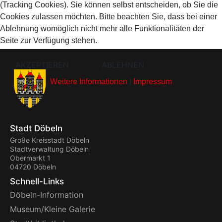
(Tracking Cookies). Sie können selbst entscheiden, ob Sie die
Cookies zulassen möchten. Bitte beachten Sie, dass bei einer
Ablehnung womöglich nicht mehr alle Funktionalitäten der
Seite zur Verfügung stehen.
AKZEPTIEREN
ABLEHNEN
Weitere Informationen
|
Impressum
Stadt Döbeln
Große Kreisstadt Döbeln
Stadtverwaltung Döbeln
Obermarkt 1
04720 Döbeln
Schnell-Links
Döbeln-Information
Museum/Kleine Galerie