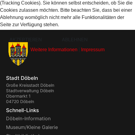
(Tracking Cookies). Sie können selbst entscheiden, ob Sie die
Cookies zulassen möchten. Bitte beachten Sie, dass bei einer
Ablehnung womöglich nicht mehr alle Funktionalitäten der
Seite zur Verfügung stehen.
AKZEPTIEREN
ABLEHNEN
Weitere Informationen
|
Impressum
Stadt Döbeln
Große Kreisstadt Döbeln
Stadtverwaltung Döbeln
Obermarkt 1
04720 Döbeln
Schnell-Links
Döbeln-Information
Museum/Kleine Galerie