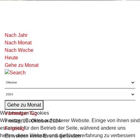
Nach Jahr
Nach Monat
Nach Woche
Heute
Gehe zu Monat
Gehe zu Monat
Wir benutzen Cookies
Vorheriger Tag
Wir nutzen Cookies auf unserer Website. Einige von ihnen sind
Freitag, 18. Oktober 2024
essenziell für den Betrieb der Seite, während andere uns
Folgetag
helfen, diese Website und die Nutzererfahrung zu verbessern
Es wurden keine Events gefunden