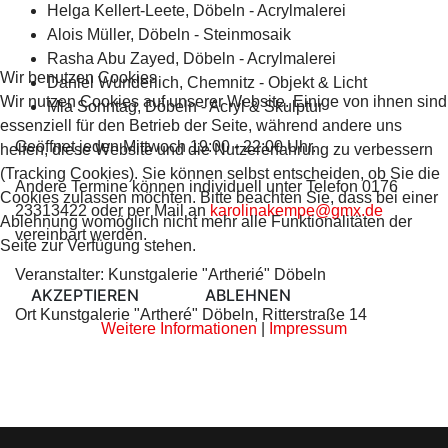
Helga Kellert-Leete, Döbeln - Acrylmalerei
Alois Müller, Döbeln - Steinmosaik
Rasha Abu Zayed, Döbeln - Acrylmalerei
Wir benutzen Cookies
Daniel Wunderlich, Chemnitz - Objekt & Licht
Wir nutzen Cookies auf unserer Website. Einige von ihnen sind
Mia Sonntag, Döbeln - Acryl & Skulptur
essenziell für den Betrieb der Seite, während andere uns
Geöffnet jeden Mittwoch 19:00 - 22:00 Uhr.
helfen, diese Website und die Nutzererfahrung zu verbessern
(Tracking Cookies). Sie können selbst entscheiden, ob Sie die
Andere Termine können individuell unter Telefon 0176
Cookies zulassen möchten. Bitte beachten Sie, dass bei einer
23313422 oder per Mail an
karolinakempe@gmx.de
Ablehnung womöglich nicht mehr alle Funktionalitäten der
vereinbart werden.
Seite zur Verfügung stehen.
Veranstalter: Kunstgalerie "Artherié" Döbeln
AKZEPTIEREN
ABLEHNEN
Ort
Kunstgalerie "Artheré" Döbeln, Ritterstraße 14
Weitere Informationen
|
Impressum