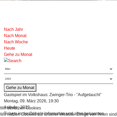
Nach Jahr
Nach Monat
Nach Woche
Heute
Gehe zu Monat
Gehe zu Monat
Gastspiel im Volkshaus: Zwinger-Trio - "Aufgetaucht"
Montag, 09. März 2026, 19:30
Aufrufe
: 2032
Wir benutzen Cookies
Tickets in der Döbeln-Information und allen bekannten
Wir nutzen Cookies auf unserer Website. Einige von ihnen sind