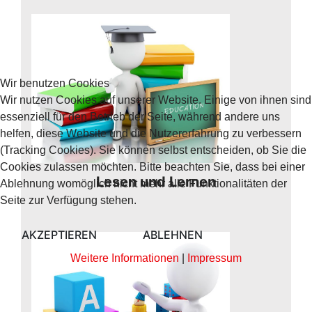
Wir benutzen Cookies
Wir nutzen Cookies auf unserer Website. Einige von ihnen sind
essenziell für den Betrieb der Seite, während andere uns
helfen, diese Website und die Nutzererfahrung zu verbessern
(Tracking Cookies). Sie können selbst entscheiden, ob Sie die
Cookies zulassen möchten. Bitte beachten Sie, dass bei einer
Lesen und Lernen
Ablehnung womöglich nicht mehr alle Funktionalitäten der
Seite zur Verfügung stehen.
AKZEPTIEREN
ABLEHNEN
Weitere Informationen
|
Impressum